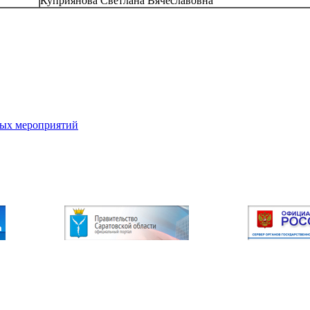
Куприянова Светлана Вячеславовна
ных мероприятий